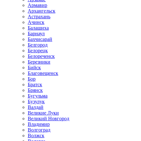
Армавир
Архангельск
Астрахань
Ачинск
Балашиха
Барнаул
Бахчисарай
Белгород
Белорецк
Белореченск
Березники
Бийск
Благовещенск
Бор
Братск
Брянск
Бугульма
Бузулук
Валдай
Великие Луки
Великий Новгород
Владимир
Волгоград
Волжск