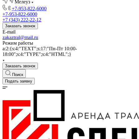
Мелеуз
+7-953-822-6000
+7-953-822-6000
+7 (343) 222-22-12
Заказать звонок
E-mail
zakaztral@mail.ru
Режим работы
a:2:{s:4:"TEXT";s:17:"Пн-Пт 10:00-
18:00";s:4:"TYPE";s:4:"HTML";}
Заказать звонок
Поиск
Подать заявку