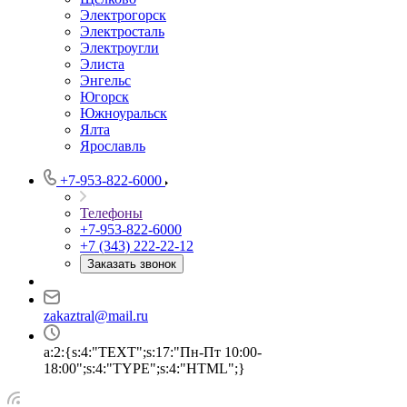
Электрогорск
Электросталь
Электроугли
Элиста
Энгельс
Югорск
Южноуральск
Ялта
Ярославль
+7-953-822-6000
Телефоны
+7-953-822-6000
+7 (343) 222-22-12
Заказать звонок
zakaztral@mail.ru
a:2:{s:4:"TEXT";s:17:"Пн-Пт 10:00-
18:00";s:4:"TYPE";s:4:"HTML";}