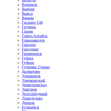
Вологда
Воронеж
Выборг
Выкса
Вязьма
Гагарин Гай
Гатчина
Глазов
Горно-Алтайск
Горнозаводск
Городец
Городище
Гремячинск
Губаха
Губкин
Гудермес Гуково
Далматово
Дзержинск
Дзержинский
Димитровград
Дмитров
Долгопрудный
Домодедово
Донецк
Егорьевск