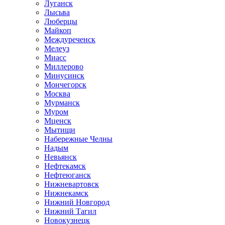
Луганск
Лысьва
Люберцы
Майкоп
Междуреченск
Мелеуз
Миасс
Миллерово
Минусинск
Мончегорск
Москва
Мурманск
Муром
Мценск
Мытищи
Набережные Челны
Надым
Невьянск
Нефтекамск
Нефтеюганск
Нижневартовск
Нижнекамск
Нижний Новгород
Нижний Тагил
Новокузнецк