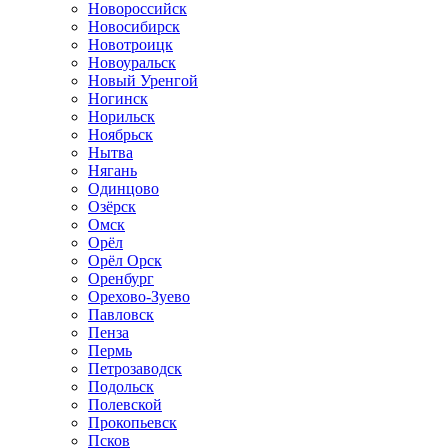
Новороссийск
Новосибирск
Новотроицк
Новоуральск
Новый Уренгой
Ногинск
Норильск
Ноябрьск
Нытва
Нягань
Одинцово
Озёрск
Омск
Орёл
Орёл Орск
Оренбург
Орехово-Зуево
Павловск
Пенза
Пермь
Петрозаводск
Подольск
Полевской
Прокопьевск
Псков