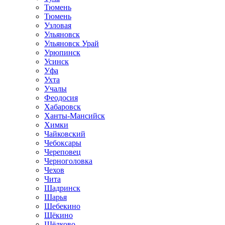
Тюмень
Тюмень
Узловая
Ульяновск
Ульяновск Урай
Урюпинск
Усинск
Уфа
Ухта
Учалы
Феодосия
Хабаровск
Ханты-Мансийск
Химки
Чайковский
Чебоксары
Череповец
Черноголовка
Чехов
Чита
Шадринск
Шарья
Шебекино
Щёкино
Щёлково