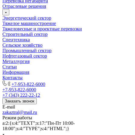
Перевозка негабарита
Отраслевые решения
Энергетический сектор
Тяжелое машиностроение
Тяжеловесные и проектные перевозки
Строительный сектор
Спецтехника
Сельское хозяйство
Промышленный сектор
Нефтегазовый сектор
Металлургия
Статьи
Информация
Контакты
+7-953-822-6000
+7-953-822-6000
+7 (343) 222-22-12
Заказать звонок
E-mail
zakaztral@mail.ru
Режим работы
a:2:{s:4:"TEXT";s:17:"Пн-Пт 10:00-
18:00";s:4:"TYPE";s:4:"HTML";}