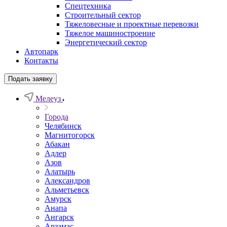
Спецтехника
Строительный сектор
Тяжеловесные и проектные перевозки
Тяжелое машиностроение
Энергетический сектор
Автопарк
Контакты
Подать заявку
Мелеуз
Города
Челябинск
Магнитогорск
Абакан
Адлер
Азов
Алатырь
Александров
Альметьевск
Амурск
Анапа
Ангарск
Арзамас