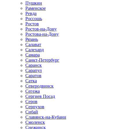
Пушкин
Раменское
Ревда
Россошь
Ростов
Ростов-на-Дону
Ростова-на-Дону
Рязань
Салават
Салехард
Самара
Санкт-Петербург
Саранск
Сарапул
Саратов
Сатка
Северодвинск
Сегежа
Сергиев Посад
Серов
Серпухов
Сибай
Славянск-на-Кубани
Смоленск
Снежинск