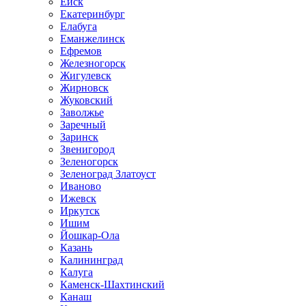
Ейск
Екатеринбург
Елабуга
Еманжелинск
Ефремов
Железногорск
Жигулевск
Жирновск
Жуковский
Заволжье
Заречный
Заринск
Звенигород
Зеленогорск
Зеленоград Златоуст
Иваново
Ижевск
Иркутск
Ишим
Йошкар-Ола
Казань
Калининград
Калуга
Каменск-Шахтинский
Канаш