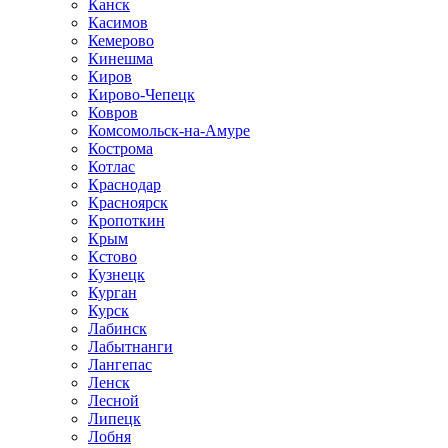
Канск
Касимов
Кемерово
Кинешма
Киров
Кирово-Чепецк
Ковров
Комсомольск-на-Амуре
Кострома
Котлас
Краснодар
Красноярск
Кропоткин
Крым
Кстово
Кузнецк
Курган
Курск
Лабинск
Лабытнанги
Лангепас
Ленск
Лесной
Липецк
Лобня