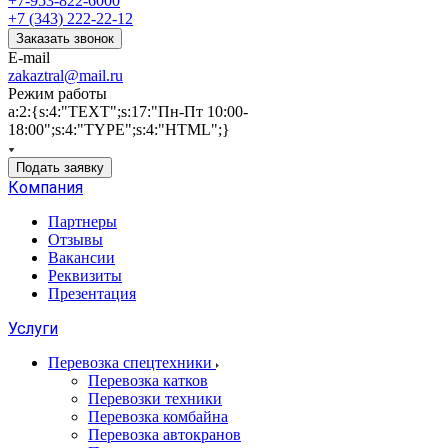
+7-953-822-6000
+7 (343) 222-22-12
Заказать звонок
E-mail
zakaztral@mail.ru
Режим работы
a:2:{s:4:"TEXT";s:17:"Пн-Пт 10:00-
18:00";s:4:"TYPE";s:4:"HTML";}
Подать заявку
Компания
Партнеры
Отзывы
Вакансии
Реквизиты
Презентация
Услуги
Перевозка спецтехники
Перевозка катков
Перевозки техники
Перевозка комбайна
Перевозка автокранов