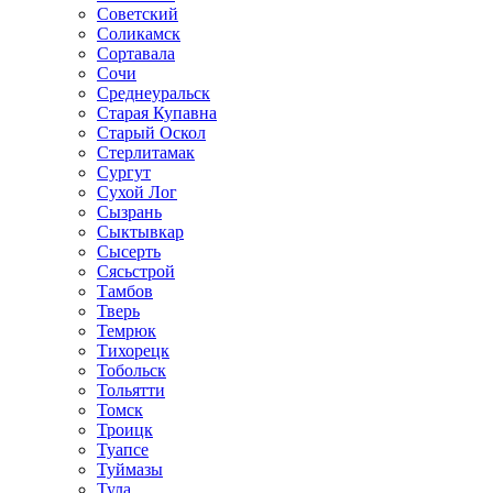
Советский
Соликамск
Сортавала
Сочи
Среднеуральск
Старая Купавна
Старый Оскол
Стерлитамак
Сургут
Сухой Лог
Сызрань
Сыктывкар
Сысерть
Сясьстрой
Тамбов
Тверь
Темрюк
Тихорецк
Тобольск
Тольятти
Томск
Троицк
Туапсе
Туймазы
Тула