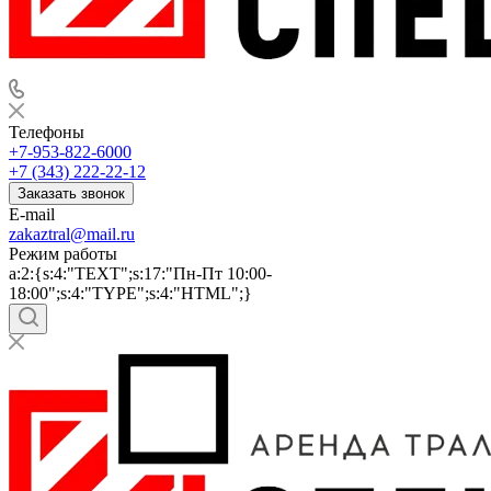
Телефоны
+7-953-822-6000
+7 (343) 222-22-12
Заказать звонок
E-mail
zakaztral@mail.ru
Режим работы
a:2:{s:4:"TEXT";s:17:"Пн-Пт 10:00-
18:00";s:4:"TYPE";s:4:"HTML";}