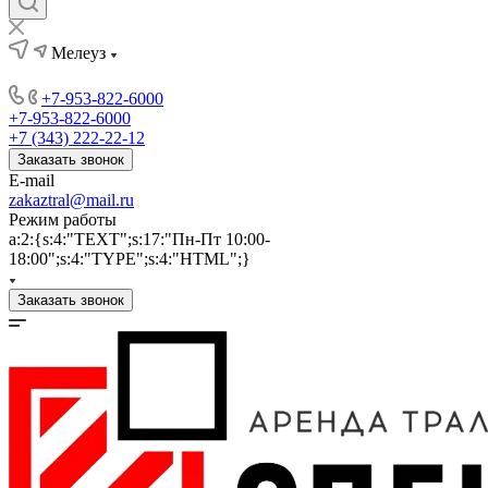
Мелеуз
+7-953-822-6000
+7-953-822-6000
+7 (343) 222-22-12
Заказать звонок
E-mail
zakaztral@mail.ru
Режим работы
a:2:{s:4:"TEXT";s:17:"Пн-Пт 10:00-
18:00";s:4:"TYPE";s:4:"HTML";}
Заказать звонок