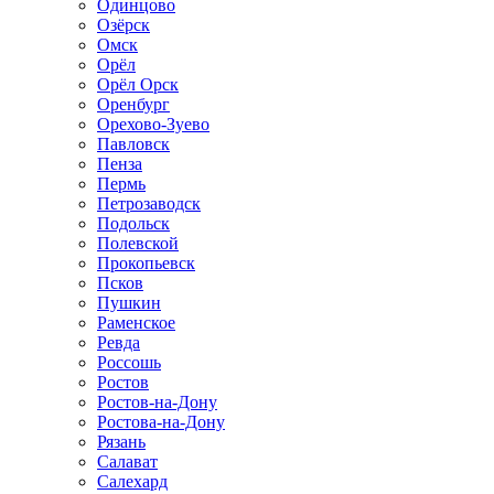
Одинцово
Озёрск
Омск
Орёл
Орёл Орск
Оренбург
Орехово-Зуево
Павловск
Пенза
Пермь
Петрозаводск
Подольск
Полевской
Прокопьевск
Псков
Пушкин
Раменское
Ревда
Россошь
Ростов
Ростов-на-Дону
Ростова-на-Дону
Рязань
Салават
Салехард