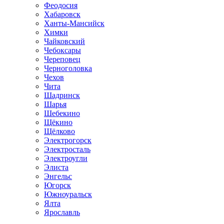
Феодосия
Хабаровск
Ханты-Мансийск
Химки
Чайковский
Чебоксары
Череповец
Черноголовка
Чехов
Чита
Шадринск
Шарья
Шебекино
Щёкино
Щёлково
Электрогорск
Электросталь
Электроугли
Элиста
Энгельс
Югорск
Южноуральск
Ялта
Ярославль