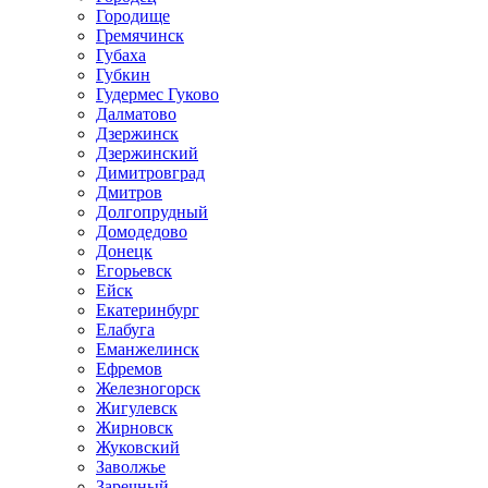
Городище
Гремячинск
Губаха
Губкин
Гудермес Гуково
Далматово
Дзержинск
Дзержинский
Димитровград
Дмитров
Долгопрудный
Домодедово
Донецк
Егорьевск
Ейск
Екатеринбург
Елабуга
Еманжелинск
Ефремов
Железногорск
Жигулевск
Жирновск
Жуковский
Заволжье
Заречный