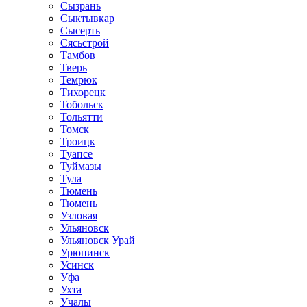
Сызрань
Сыктывкар
Сысерть
Сясьстрой
Тамбов
Тверь
Темрюк
Тихорецк
Тобольск
Тольятти
Томск
Троицк
Туапсе
Туймазы
Тула
Тюмень
Тюмень
Узловая
Ульяновск
Ульяновск Урай
Урюпинск
Усинск
Уфа
Ухта
Учалы