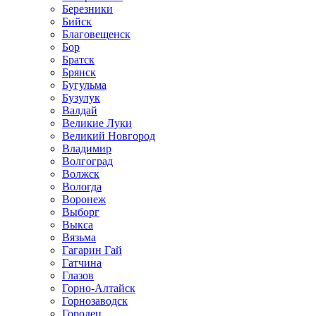
Березники
Бийск
Благовещенск
Бор
Братск
Брянск
Бугульма
Бузулук
Валдай
Великие Луки
Великий Новгород
Владимир
Волгоград
Волжск
Вологда
Воронеж
Выборг
Выкса
Вязьма
Гагарин Гай
Гатчина
Глазов
Горно-Алтайск
Горнозаводск
Городец