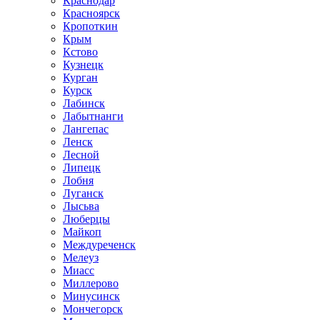
Краснодар
Красноярск
Кропоткин
Крым
Кстово
Кузнецк
Курган
Курск
Лабинск
Лабытнанги
Лангепас
Ленск
Лесной
Липецк
Лобня
Луганск
Лысьва
Люберцы
Майкоп
Междуреченск
Мелеуз
Миасс
Миллерово
Минусинск
Мончегорск