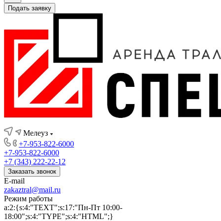
Подать заявку
Мелеуз
+7-953-822-6000
+7-953-822-6000
+7 (343) 222-22-12
Заказать звонок
E-mail
zakaztral@mail.ru
Режим работы
a:2:{s:4:"TEXT";s:17:"Пн-Пт 10:00-
18:00";s:4:"TYPE";s:4:"HTML";}