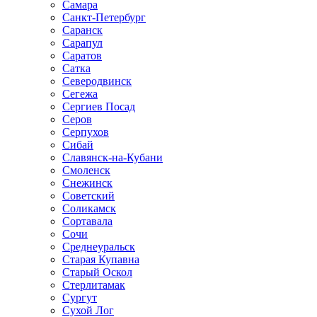
Самара
Санкт-Петербург
Саранск
Сарапул
Саратов
Сатка
Северодвинск
Сегежа
Сергиев Посад
Серов
Серпухов
Сибай
Славянск-на-Кубани
Смоленск
Снежинск
Советский
Соликамск
Сортавала
Сочи
Среднеуральск
Старая Купавна
Старый Оскол
Стерлитамак
Сургут
Сухой Лог