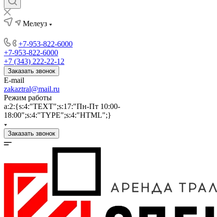
Мелеуз
+7-953-822-6000
+7-953-822-6000
+7 (343) 222-22-12
Заказать звонок
E-mail
zakaztral@mail.ru
Режим работы
a:2:{s:4:"TEXT";s:17:"Пн-Пт 10:00-
18:00";s:4:"TYPE";s:4:"HTML";}
Заказать звонок