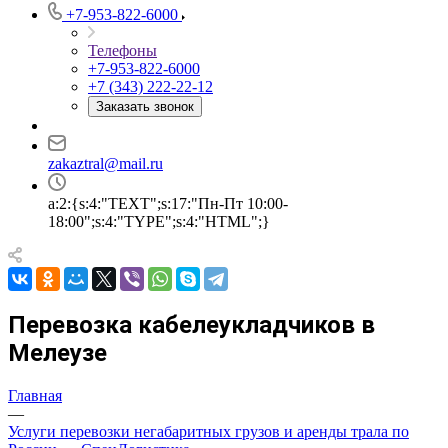
+7-953-822-6000
Телефоны
+7-953-822-6000
+7 (343) 222-22-12
Заказать звонок
zakaztral@mail.ru
a:2:{s:4:"TEXT";s:17:"Пн-Пт 10:00-
18:00";s:4:"TYPE";s:4:"HTML";}
Перевозка кабелеукладчиков в
Мелеузе
Главная
—
Услуги перевозки негабаритных грузов и аренды трала по