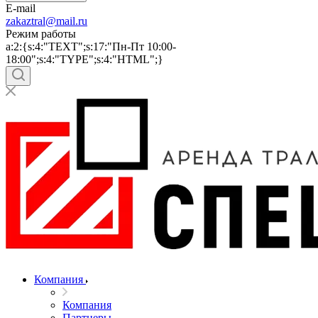
E-mail
zakaztral@mail.ru
Режим работы
a:2:{s:4:"TEXT";s:17:"Пн-Пт 10:00-
18:00";s:4:"TYPE";s:4:"HTML";}
Компания
Компания
Партнеры