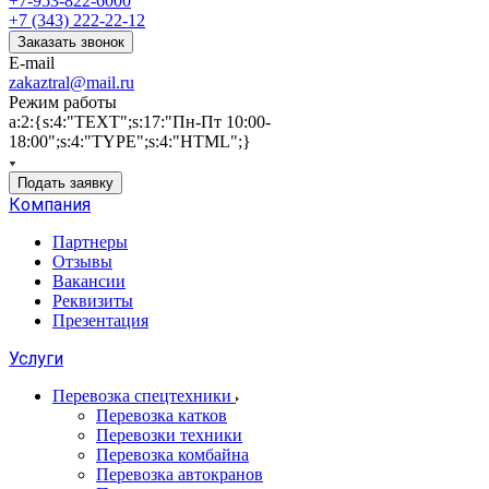
+7-953-822-6000
+7 (343) 222-22-12
Заказать звонок
E-mail
zakaztral@mail.ru
Режим работы
a:2:{s:4:"TEXT";s:17:"Пн-Пт 10:00-
18:00";s:4:"TYPE";s:4:"HTML";}
Подать заявку
Компания
Партнеры
Отзывы
Вакансии
Реквизиты
Презентация
Услуги
Перевозка спецтехники
Перевозка катков
Перевозки техники
Перевозка комбайна
Перевозка автокранов