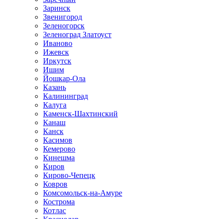
Заринск
Звенигород
Зеленогорск
Зеленоград Златоуст
Иваново
Ижевск
Иркутск
Ишим
Йошкар-Ола
Казань
Калининград
Калуга
Каменск-Шахтинский
Канаш
Канск
Касимов
Кемерово
Кинешма
Киров
Кирово-Чепецк
Ковров
Комсомольск-на-Амуре
Кострома
Котлас