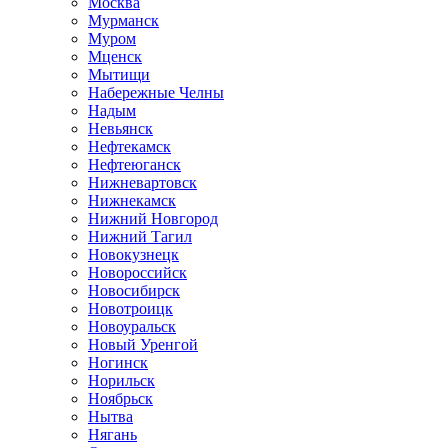
Москва
Мурманск
Муром
Мценск
Мытищи
Набережные Челны
Надым
Невьянск
Нефтекамск
Нефтеюганск
Нижневартовск
Нижнекамск
Нижний Новгород
Нижний Тагил
Новокузнецк
Новороссийск
Новосибирск
Новотроицк
Новоуральск
Новый Уренгой
Ногинск
Норильск
Ноябрьск
Нытва
Нягань