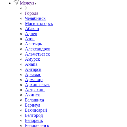
Мелеуз
Города
Челябинск
Магнитогорск
Абакан
Адлер
Азов
Алатырь
Александров
Альметьевск
Амурск
Анапа
Ангарск
Арзамас
Армавир
Архангельск
Астрахань
Ачинск
Балашиха
Барнаул
Бахчисарай
Белгород
Белорецк
Белореченск