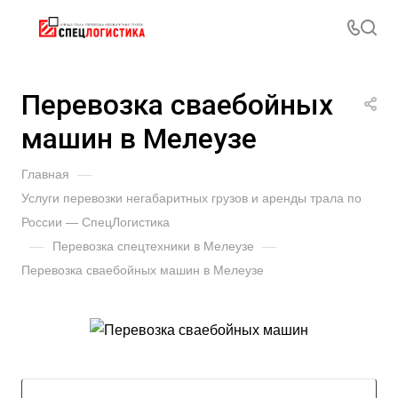
Перевозка сваебойных
машин в Мелеузе
Главная
—
Услуги перевозки негабаритных грузов и аренды трала по
России — СпецЛогистика
—
Перевозка спецтехники в Мелеузе
—
Перевозка сваебойных машин в Мелеузе