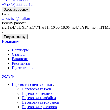
+7-953-822-6000
+7 (343) 222-22-12
Заказать звонок
E-mail
zakaztral@mail.ru
Режим работы
a:2:{s:4:"TEXT";s:17:"Пн-Пт 10:00-18:00";s:4:"TYPE";s:4:"HTM
Подать заявку
Компания
Партнеры
Отзывы
Вакансии
Реквизиты
Презентация
Услуги
Перевозка спецтехники
Перевозка катков
Перевозки техники
Перевозка комбайна
Перевозка автокранов
Перевозка тракторов