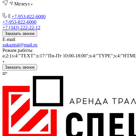
Мелеуз
+7-953-822-6000
+7-953-822-6000
+7 (343) 222-22-12
Заказать звонок
E-mail
zakaztral@mail.ru
Режим работы
a:2:{s:4:"TEXT";s:17:"Пн-Пт 10:00-18:00";s:4:"TYPE";s:4:"HTM
Заказать звонок