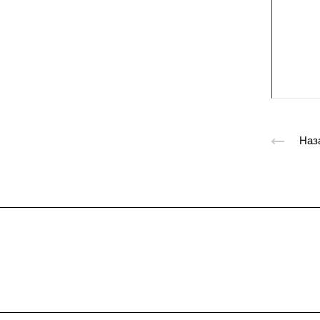
Наз
Подписывайтес
на новости и акц