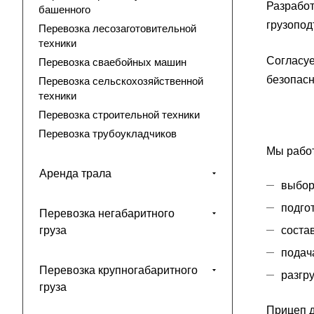
Разработ
башенного
грузопод
Перевозка лесозаготовительной
техники
Согласуе
Перевозка сваебойных машин
безопасн
Перевозка сельскохозяйственной
техники
Перевозка строительной техники
Перевозка трубоукладчиков
Мы рабо
Аренда трала
выбор
подго
Перевозка негабаритного
соста
груза
подач
Перевозка крупногабаритного
разгру
груза
Прицеп д