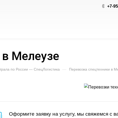
+7-95
 в Мелеузе
 трала по России — СпецЛогистика
—
Перевозка спецтехники в М
Оформите заявку на услугу, мы свяжемся с 