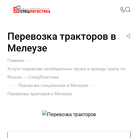
Перевозка тракторов в
Мелеузе
Главная
—
Услуги перевозки негабаритных грузов и аренды трала по
России — СпецЛогистика
—
Перевозка спецтехники в Мелеузе
—
Перевозка тракторов в Мелеузе