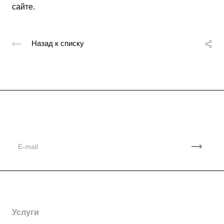
сайте.
Назад к списку
Подписывайтесь
на новости и акции
Компания
Партнеры
Контакты
Услуги