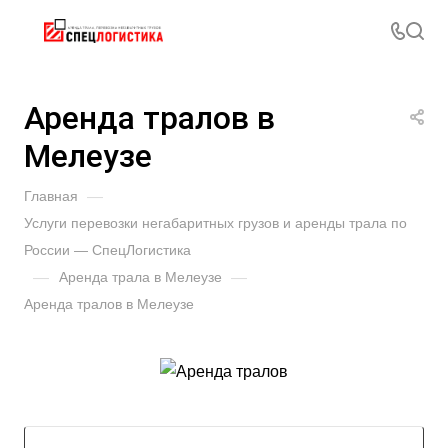
Аренда тралов в
Мелеузе
Главная
—
Услуги перевозки негабаритных грузов и аренды трала по
России — СпецЛогистика
—
Аренда трала в Мелеузе
—
Аренда тралов в Мелеузе