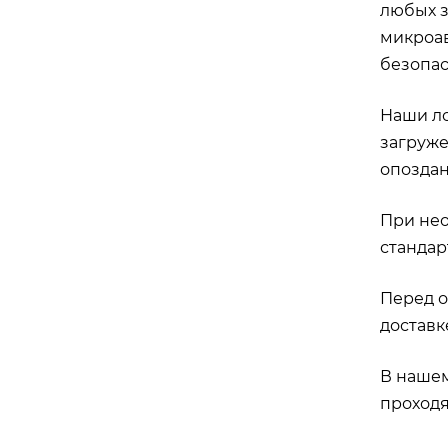
любых з
микроав
безопас
Наши ло
загруже
опоздан
При нео
стандар
Перед о
доставк
В нашем
проходя