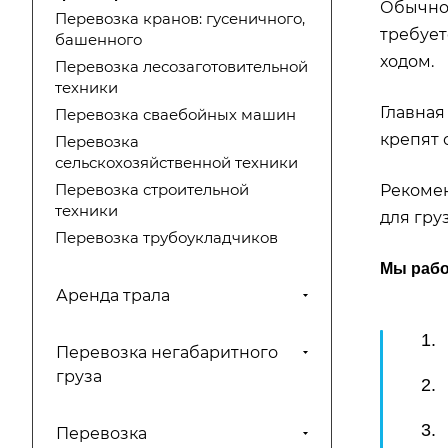
Обычно 
Перевозка кранов: гусеничного,
требует
башенного
ходом.
Перевозка лесозаготовительной
техники
Главная
Перевозка сваебойных машин
крепят 
Перевозка
сельскохозяйственной техники
Рекомен
Перевозка строительной
техники
для гру
Перевозка трубоукладчиков
Мы рабо
Аренда трала
1.
Перевозка негабаритного
груза
2.
3.
Перевозка