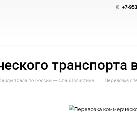
+7-953
еского транспорта 
—
аренды трала по России — СпецЛогистика
Перевозка сп