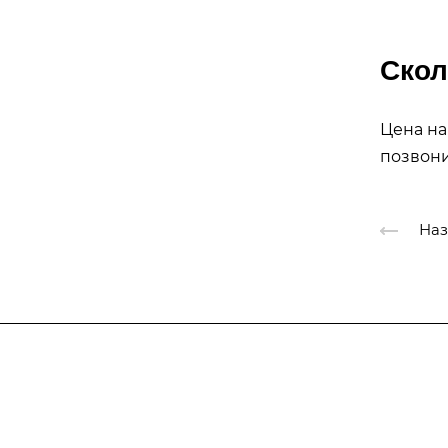
Скол
Цена на
позвони
Наз
Подписывайтес
на новости и акц