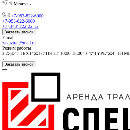
Мелеуз
+7-953-822-6000
+7-953-822-6000
+7 (343) 222-22-12
Заказать звонок
E-mail
zakaztral@mail.ru
Режим работы
a:2:{s:4:"TEXT";s:17:"Пн-Пт 10:00-18:00";s:4:"TYPE";s:4:"HTM
Заказать звонок