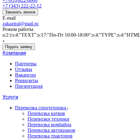
+7-953-822-6000
+7 (343) 222-22-12
Заказать звонок
E-mail
zakaztral@mail.ru
Режим работы
a:2:{s:4:"TEXT";s:17:"Пн-Пт 10:00-18:00";s:4:"TYPE";s:4:"HTM
Подать заявку
Компания
Партнеры
Отзывы
Вакансии
Реквизиты
Презентация
Услуги
Перевозка спецтехники
Перевозка катков
Перевозки техники
Перевозка комбайна
Перевозка автокранов
Перевозка тракторов