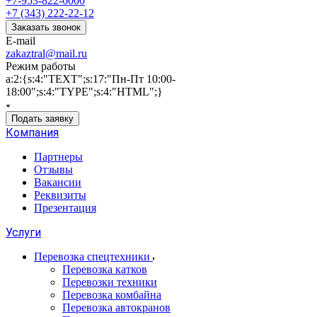
+7-953-822-6000
+7 (343) 222-22-12
Заказать звонок
E-mail
zakaztral@mail.ru
Режим работы
a:2:{s:4:"TEXT";s:17:"Пн-Пт 10:00-
18:00";s:4:"TYPE";s:4:"HTML";}
Подать заявку
Компания
Партнеры
Отзывы
Вакансии
Реквизиты
Презентация
Услуги
Перевозка спецтехники
Перевозка катков
Перевозки техники
Перевозка комбайна
Перевозка автокранов