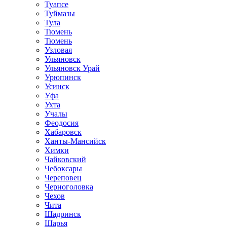
Туапсе
Туймазы
Тула
Тюмень
Тюмень
Узловая
Ульяновск
Ульяновск Урай
Урюпинск
Усинск
Уфа
Ухта
Учалы
Феодосия
Хабаровск
Ханты-Мансийск
Химки
Чайковский
Чебоксары
Череповец
Черноголовка
Чехов
Чита
Шадринск
Шарья