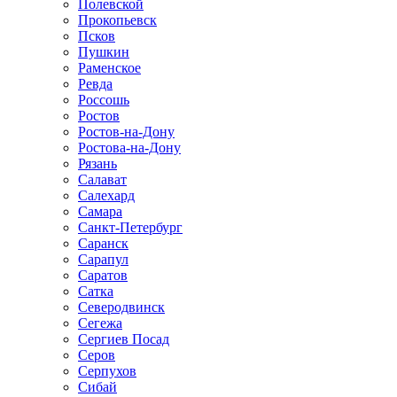
Полевской
Прокопьевск
Псков
Пушкин
Раменское
Ревда
Россошь
Ростов
Ростов-на-Дону
Ростова-на-Дону
Рязань
Салават
Салехард
Самара
Санкт-Петербург
Саранск
Сарапул
Саратов
Сатка
Северодвинск
Сегежа
Сергиев Посад
Серов
Серпухов
Сибай