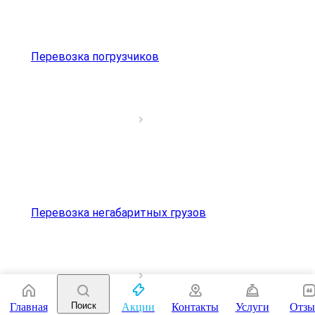
Перевозка погрузчиков
Перевозка негабаритных грузов
Поиск
Главная
Акции
Контакты
Услуги
Отз