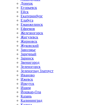
Донецк
Егорьевск
Ейск
Екатеринбург
Елабуга
Еманжелинск
Ефремов
Железногорск
Жигулевск
Жирновск
Жуковский
Заволжье
Заречный
Заринск
Звенигород
Зеленогорск
Зеленоград Златоуст
Иваново
Ижевск
Иркутск
Ишим
Йошкар-Ола
Казань
Калининград
Калуга