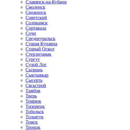
Славянск-на-Кубани
Смоленск
Снежинск
Советский
Соликамск
Сортавала
Сочи
Среднеуральск
Старая Купавна
Старый Оскол
Стерлитамак
Сургут
Сухой Лог
Сызрань
Сыктывкар
Сысерть
Сясьстрой
Тамбов
Тверь
Темрюк
Тихорецк
Тобольск
Тольятти
Томск
Троицк