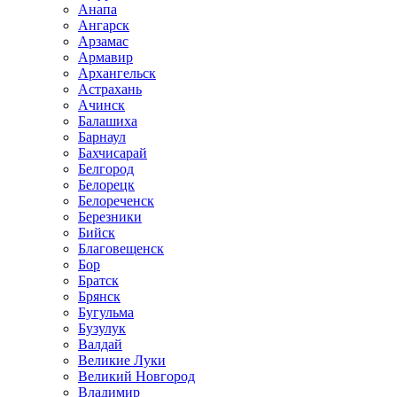
Анапа
Ангарск
Арзамас
Армавир
Архангельск
Астрахань
Ачинск
Балашиха
Барнаул
Бахчисарай
Белгород
Белорецк
Белореченск
Березники
Бийск
Благовещенск
Бор
Братск
Брянск
Бугульма
Бузулук
Валдай
Великие Луки
Великий Новгород
Владимир