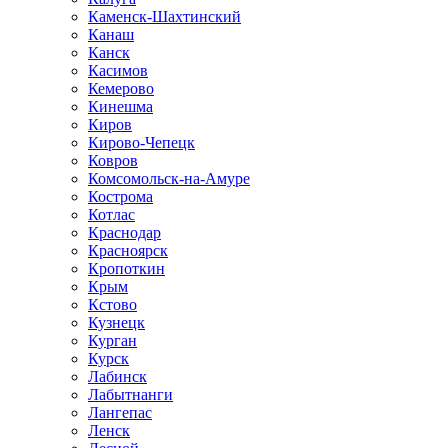
Каменск-Шахтинский
Канаш
Канск
Касимов
Кемерово
Кинешма
Киров
Кирово-Чепецк
Ковров
Комсомольск-на-Амуре
Кострома
Котлас
Краснодар
Красноярск
Кропоткин
Крым
Кстово
Кузнецк
Курган
Курск
Лабинск
Лабытнанги
Лангепас
Ленск