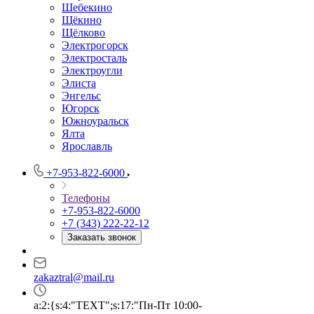
Шебекино
Щёкино
Щёлково
Электрогорск
Электросталь
Электроугли
Элиста
Энгельс
Югорск
Южноуральск
Ялта
Ярославль
+7-953-822-6000
Телефоны
+7-953-822-6000
+7 (343) 222-22-12
Заказать звонок
zakaztral@mail.ru
a:2:{s:4:"TEXT";s:17:"Пн-Пт 10:00-