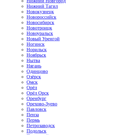
Нижний Новгород
Нижний Тагил
Новокузнецк
Новороссийск
Новосибирск
Новотроицк
Новоуральск
Новый Уренгой
Ногинск
Норильск
Ноябрьск
Нытва
Нягань
Одинцово
Озёрск
Омск
Орёл
Орёл Орск
Оренбург
Орехово-Зуево
Павловск
Пенза
Пермь
Петрозаводск
Подольск