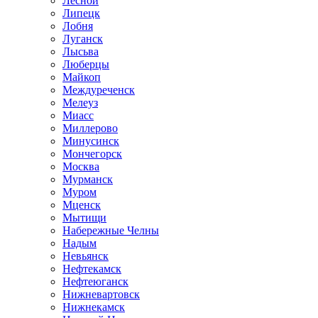
Лесной
Липецк
Лобня
Луганск
Лысьва
Люберцы
Майкоп
Междуреченск
Мелеуз
Миасс
Миллерово
Минусинск
Мончегорск
Москва
Мурманск
Муром
Мценск
Мытищи
Набережные Челны
Надым
Невьянск
Нефтекамск
Нефтеюганск
Нижневартовск
Нижнекамск