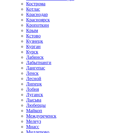
Кострома
Котлас
Краснодар
Красноярск
Кропоткин
Крым
Кстово
Кузнецк
Курган
Курск
Лабинск
Лабытнанги
Лангепас
Ленск
Лесной
Липецк
Лобня
Луганск
Лысьва
Люберцы
Майкоп
Междуреченск
Мелеуз
Миасс
Миллерово