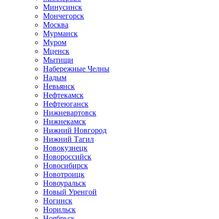
Минусинск
Мончегорск
Москва
Мурманск
Муром
Мценск
Мытищи
Набережные Челны
Надым
Невьянск
Нефтекамск
Нефтеюганск
Нижневартовск
Нижнекамск
Нижний Новгород
Нижний Тагил
Новокузнецк
Новороссийск
Новосибирск
Новотроицк
Новоуральск
Новый Уренгой
Ногинск
Норильск
Ноябрьск