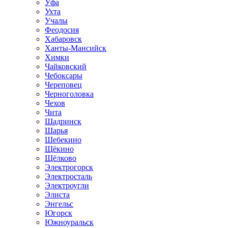
Уфа
Ухта
Учалы
Феодосия
Хабаровск
Ханты-Мансийск
Химки
Чайковский
Чебоксары
Череповец
Черноголовка
Чехов
Чита
Шадринск
Шарья
Шебекино
Щёкино
Щёлково
Электрогорск
Электросталь
Электроугли
Элиста
Энгельс
Югорск
Южноуральск