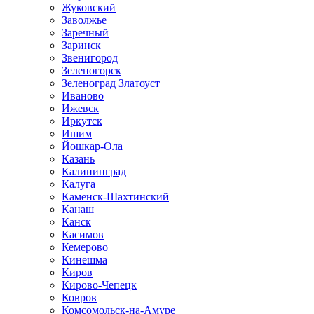
Жуковский
Заволжье
Заречный
Заринск
Звенигород
Зеленогорск
Зеленоград Златоуст
Иваново
Ижевск
Иркутск
Ишим
Йошкар-Ола
Казань
Калининград
Калуга
Каменск-Шахтинский
Канаш
Канск
Касимов
Кемерово
Кинешма
Киров
Кирово-Чепецк
Ковров
Комсомольск-на-Амуре