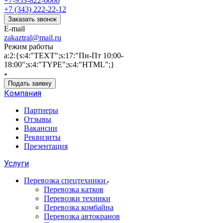
+7-953-822-6000
+7 (343) 222-22-12
Заказать звонок
E-mail
zakaztral@mail.ru
Режим работы
a:2:{s:4:"TEXT";s:17:"Пн-Пт 10:00-
18:00";s:4:"TYPE";s:4:"HTML";}
Подать заявку
Компания
Партнеры
Отзывы
Вакансии
Реквизиты
Презентация
Услуги
Перевозка спецтехники
Перевозка катков
Перевозки техники
Перевозка комбайна
Перевозка автокранов