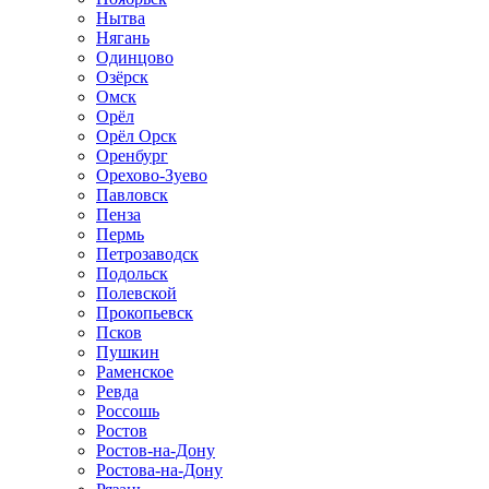
Нытва
Нягань
Одинцово
Озёрск
Омск
Орёл
Орёл Орск
Оренбург
Орехово-Зуево
Павловск
Пенза
Пермь
Петрозаводск
Подольск
Полевской
Прокопьевск
Псков
Пушкин
Раменское
Ревда
Россошь
Ростов
Ростов-на-Дону
Ростова-на-Дону