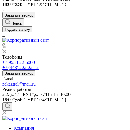
18:00";s:4:"TYPE";s:4:"HTML";}
Заказать звонок
Поиск
Подать заявку
Телефоны
+7-953-822-6000
+7 (343) 222-22-12
Заказать звонок
E-mail
zakaztral@mail.ru
Режим работы
a:2:{s:4:"TEXT";s:17:"Пн-Пт 10:00-
18:00";s:4:"TYPE";s:4:"HTML";}
Компания