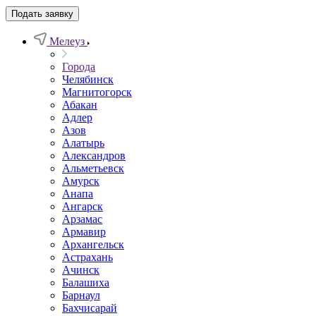
Подать заявку
Мелеуз
Города
Челябинск
Магнитогорск
Абакан
Адлер
Азов
Алатырь
Александров
Альметьевск
Амурск
Анапа
Ангарск
Арзамас
Армавир
Архангельск
Астрахань
Ачинск
Балашиха
Барнаул
Бахчисарай