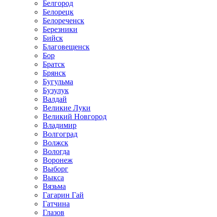
Белгород
Белорецк
Белореченск
Березники
Бийск
Благовещенск
Бор
Братск
Брянск
Бугульма
Бузулук
Валдай
Великие Луки
Великий Новгород
Владимир
Волгоград
Волжск
Вологда
Воронеж
Выборг
Выкса
Вязьма
Гагарин Гай
Гатчина
Глазов