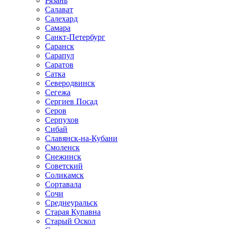
Рязань
Салават
Салехард
Самара
Санкт-Петербург
Саранск
Сарапул
Саратов
Сатка
Северодвинск
Сегежа
Сергиев Посад
Серов
Серпухов
Сибай
Славянск-на-Кубани
Смоленск
Снежинск
Советский
Соликамск
Сортавала
Сочи
Среднеуральск
Старая Купавна
Старый Оскол