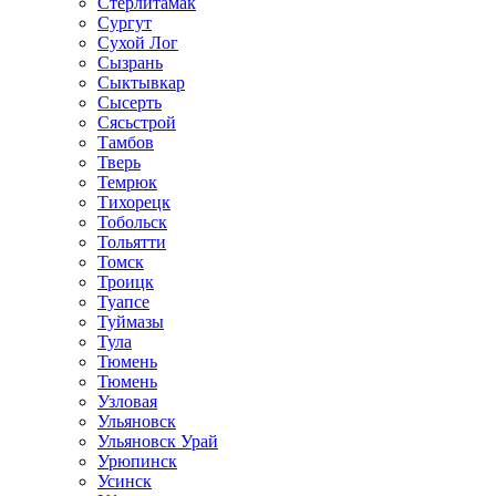
Стерлитамак
Сургут
Сухой Лог
Сызрань
Сыктывкар
Сысерть
Сясьстрой
Тамбов
Тверь
Темрюк
Тихорецк
Тобольск
Тольятти
Томск
Троицк
Туапсе
Туймазы
Тула
Тюмень
Тюмень
Узловая
Ульяновск
Ульяновск Урай
Урюпинск
Усинск