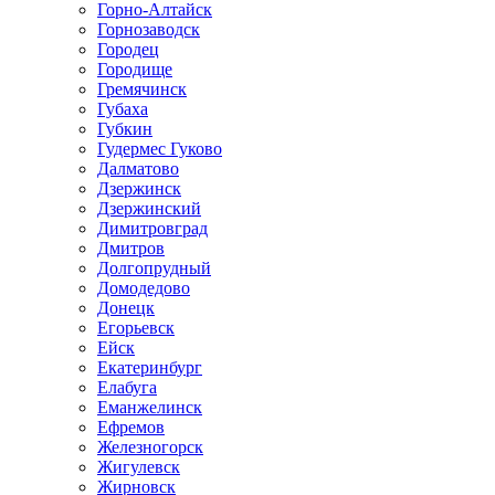
Горно-Алтайск
Горнозаводск
Городец
Городище
Гремячинск
Губаха
Губкин
Гудермес Гуково
Далматово
Дзержинск
Дзержинский
Димитровград
Дмитров
Долгопрудный
Домодедово
Донецк
Егорьевск
Ейск
Екатеринбург
Елабуга
Еманжелинск
Ефремов
Железногорск
Жигулевск
Жирновск