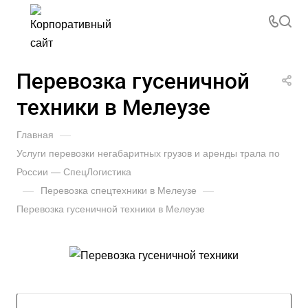
Перевозка гусеничной
техники в Мелеузе
Главная
—
Услуги перевозки негабаритных грузов и аренды трала по
России — СпецЛогистика
—
Перевозка спецтехники в Мелеузе
—
Перевозка гусеничной техники в Мелеузе